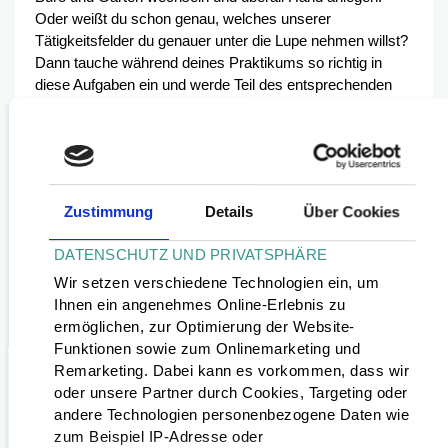
Oder weißt du schon genau, welches unserer
Tätigkeitsfelder du genauer unter die Lupe nehmen willst?
Dann tauche während deines Praktikums so richtig in
diese Aufgaben ein und werde Teil des entsprechenden
Arbeitsbereiches.
Ferienpraktikum
Zustimmung
Details
Über Cookies
Du willst die Ferien nutzen, um dich bei uns
DATENSCHUTZ UND PRIVATSPHÄRE
umzuschauen und dir einen ersten Einblick in unsere
Wir setzen verschiedene Technologien ein, um
Berufs- und Tätigkeitsfelder zu verschaffen? Wir freuen
Ihnen ein angenehmes Online-Erlebnis zu
uns, dich als Teil unseres Teams zu begrüßen und
ermöglichen, zur Optimierung der Website-
werden gemeinsam mit dir einen Praktikumsplan
Funktionen sowie zum Onlinemarketing und
entwickeln, der deinen Interessen und Fähigkeiten
Remarketing. Dabei kann es vorkommen, dass wir
entgegenkommt und dir dabei hilft, dir einen Überblick
oder unsere Partner durch Cookies, Targeting oder
über unsere Arbeit zu verschaffen. Du hast eine konkrete
andere Technologien personenbezogene Daten wie
Idee, was du während deiner Zeit bei uns arbeiten
zum Beispiel IP-Adresse oder
möchtest? Gerne setzen wir dich im Rahmen unserer