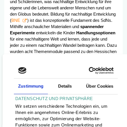
und Schülerinnen, was nachhaltige Entwicklung für ihre
eigene und die Lebenswelt anderer Menschen rund um
den Globus bedeutet. Bildung für nachhaltige Entwicklung
(
BNE
) ist das konzeptionelle Fundament des SdNs.
Mithilfe anschaulicher Materialien und
spannender
Experimente
entwickeln die Kinder
Handlungsoptionen
für eine nachhaltigere Welt und lernen, dass jede und
jeder zu einem nachhaltigen Wandel beitragen kann. Dazu
wurden acht Themenmodule passend zu den Hessischen
Bildungsstandards für die
3. und 4. Klasse
konzipiert. Sie
werden über ein Jahr verteilt mit dem gesamten Jahrgang
umgesetzt. Im Sinne des
Whole School
Approaches
engagiert sich die
gesamte Schulgemeinde
für einen nachhaltigen Betrieb ihrer Schule. Fortbildungen
Zustimmung
Details
Über Cookies
des Lehrkörpers und Analysen des Lernorts sind fester
Teil des SdNs.
DATENSCHUTZ UND PRIVATSPHÄRE
Wir setzen verschiedene Technologien ein, um
Ausführliche Informationen und die
Ihnen ein angenehmes Online-Erlebnis zu
Bildungsmaterialien
zum Schuljahr der Nachhaltigkeit
ermöglichen, zur Optimierung der Website-
gibt es in der
Broschüre
und auf der
Funktionen sowie zum Onlinemarketing und
Hessen Nachhaltig Website
.