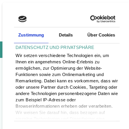
Zustimmung
Details
Über Cookies
DATENSCHUTZ UND PRIVATSPHÄRE
Wir setzen verschiedene Technologien ein, um
Ihnen ein angenehmes Online-Erlebnis zu
Unser Netzwerk
ermöglichen, zur Optimierung der Website-
Funktionen sowie zum Onlinemarketing und
UNSER NETZWERK
Remarketing. Dabei kann es vorkommen, dass wir
oder unsere Partner durch Cookies, Targeting oder
andere Technologien personenbezogene Daten wie
zum Beispiel IP-Adresse oder
Browserinformationen erheben oder verarbeiten.
Wir weisen Sie darauf hin, dass bezogen auf
einzelne Technologien und Dienstleister eine
Verarbeitung Ihrer Daten in den USA erfolgt.
Hier werden in Zukunft unsere
Einwilligungsauswahl